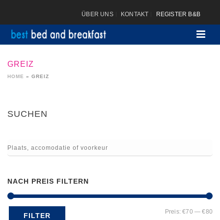
ÜBER UNS
KONTAKT
REGISTER B&B
GREIZ
HOME
»
GREIZ
SUCHEN
NACH PREIS FILTERN
Mi
Ma
Preis:
€70
—
€80
FILTER