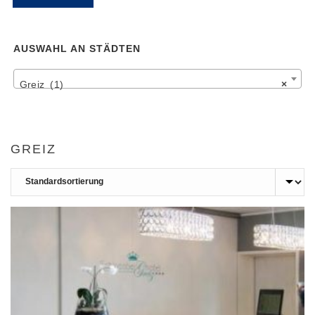
Pr
Pr
AUSWAHL AN STÄDTEN
Greiz (1)
×
GREIZ