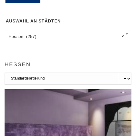
Pr
Pr
AUSWAHL AN STÄDTEN
Hessen (257)
×
HESSEN