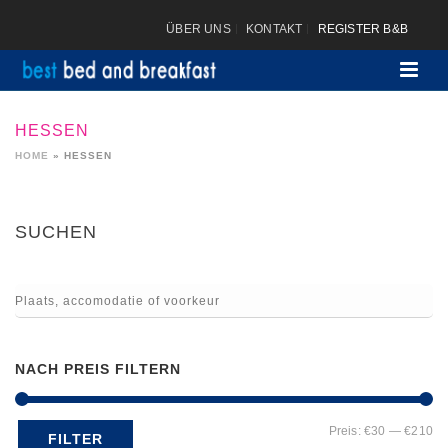
ÜBER UNS
KONTAKT
REGISTER B&B
HESSEN
HOME
»
HESSEN
SUCHEN
NACH PREIS FILTERN
Mi
Ma
Preis:
€30
—
€210
FILTER