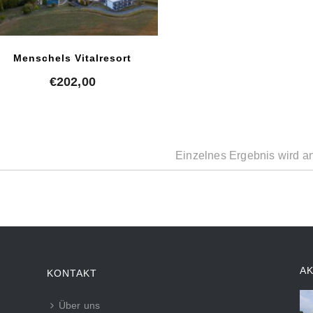
Menschels Vitalresort
€
202,00
Einzelnes Ergebnis wird a
A
KONTAKT
Über uns