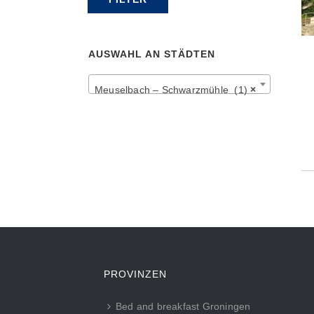
Preis
Preis
AUSWAHL AN STÄDTEN
Meuselbach – Schwarzmühle (1)
×
PROVINZEN
Bed and breakfast Groningen