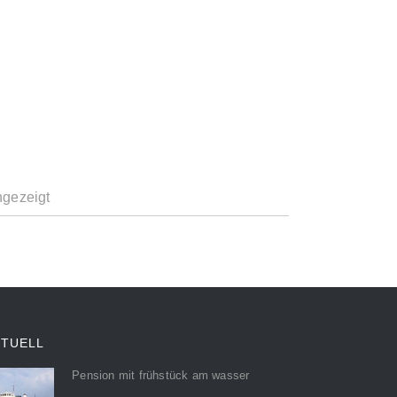
ngezeigt
KTUELL
Pension mit frühstück am wasser