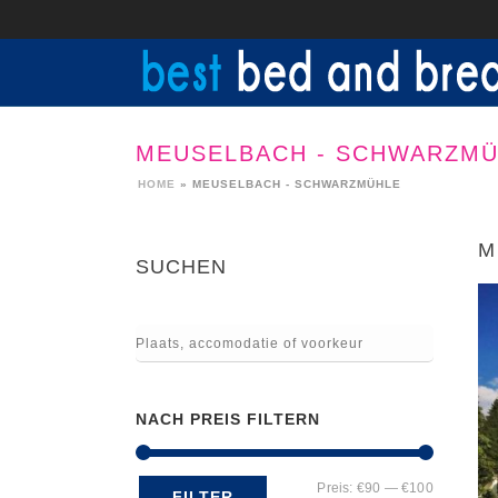
MEUSELBACH - SCHWARZM
HOME
»
MEUSELBACH - SCHWARZMÜHLE
M
SUCHEN
NACH PREIS FILTERN
Min.
Max.
Preis:
€90
—
€100
FILTER