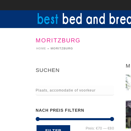
MORITZBURG
HOME
»
MORITZBURG
M
SUCHEN
NACH PREIS FILTERN
Min.
Max.
Preis:
€70
—
€80
FILTER