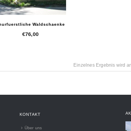
hurfuerstliche Waldschaenke
€
76,00
Einzelnes Ergebnis wird a
A
KONTAKT
Über uns