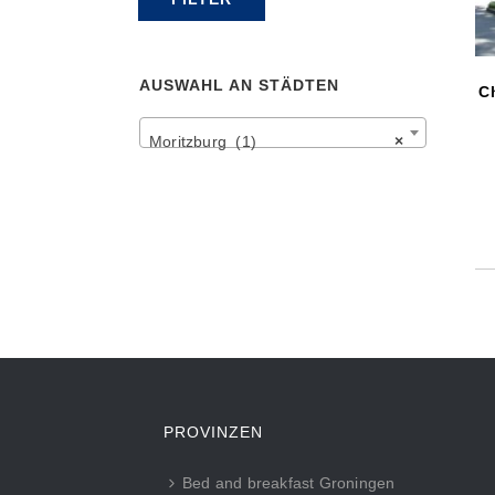
Preis
Preis
AUSWAHL AN STÄDTEN
C
Moritzburg (1)
×
PROVINZEN
Bed and breakfast Groningen