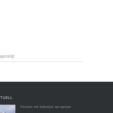
ngezeigt
KTUELL
Pension mit frühstück am wasser