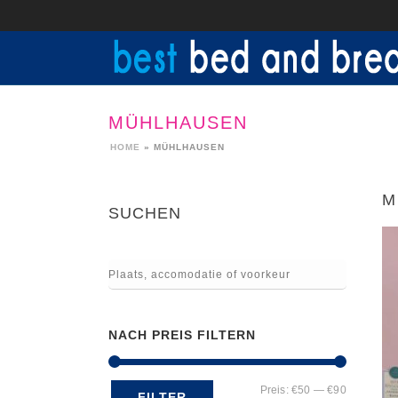
MÜHLHAUSEN
HOME
»
MÜHLHAUSEN
M
SUCHEN
NACH PREIS FILTERN
Min.
Max.
Preis:
€50
—
€90
FILTER