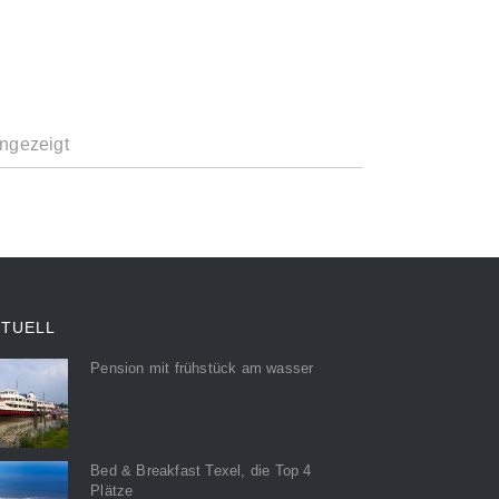
ngezeigt
KTUELL
Pension mit frühstück am wasser
Bed & Breakfast Texel, die Top 4
Plätze