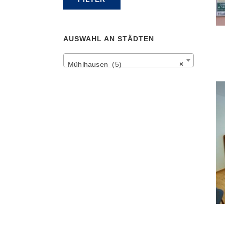
Preis
Preis
AUSWAHL AN STÄDTEN
Mühlhausen (5)
×