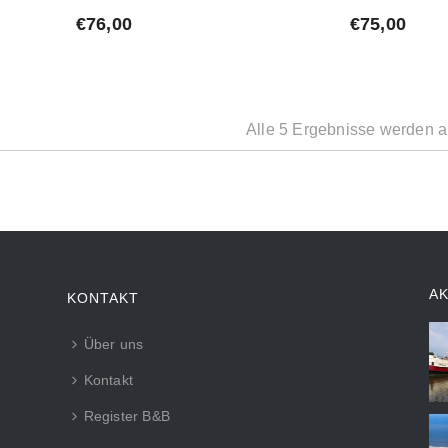
€
76,00
€
75,00
Alle 5 Ergebnisse werden a
A
KONTAKT
Über uns
Kontakt
Register B&B