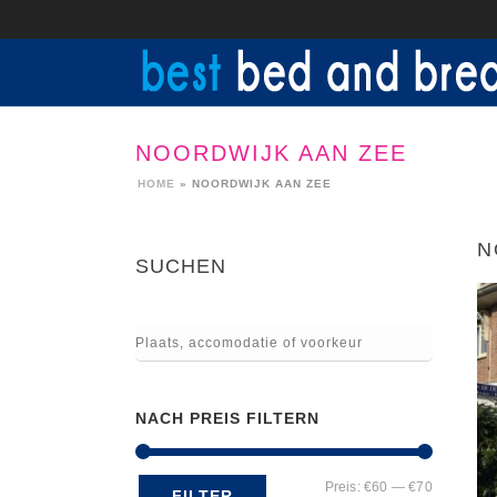
NOORDWIJK AAN ZEE
HOME
»
NOORDWIJK AAN ZEE
N
SUCHEN
NACH PREIS FILTERN
Min.
Max.
Preis:
€60
—
€70
FILTER