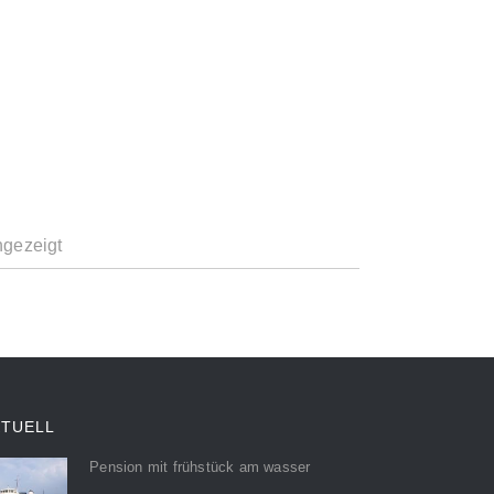
ngezeigt
KTUELL
Pension mit frühstück am wasser