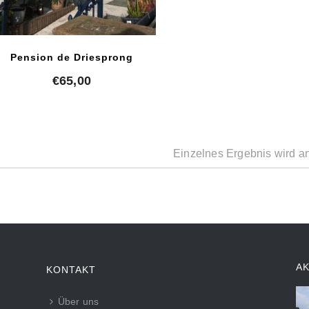
Pension de Driesprong
€
65,00
Einzelnes Ergebnis wird a
A
KONTAKT
Über uns