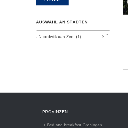
Preis
Preis
AUSWAHL AN STÄDTEN
Noordwijk aan Zee (1)
×
PROVINZEN
Bed and breakfast Groningen