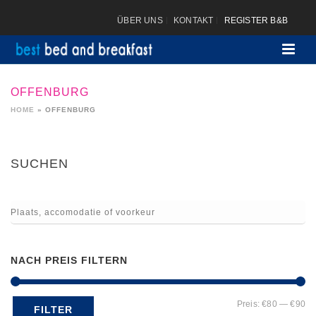
ÜBER UNS
KONTAKT
REGISTER B&B
OFFENBURG
HOME
»
OFFENBURG
SUCHEN
NACH PREIS FILTERN
Mi
Ma
Preis:
€80
—
€90
FILTER