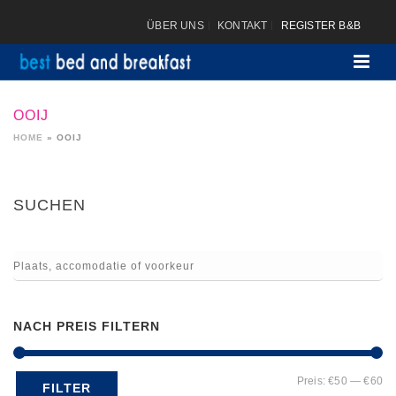
ÜBER UNS
KONTAKT
REGISTER B&B
OOIJ
HOME
»
OOIJ
SUCHEN
NACH PREIS FILTERN
Mi
Ma
Preis:
€50
—
€60
FILTER