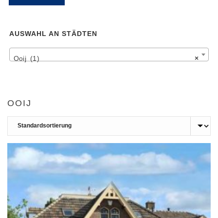
Pr
Pr
AUSWAHL AN STÄDTEN
Ooij (1)
×
OOIJ