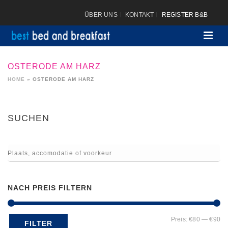
ÜBER UNS
KONTAKT
REGISTER B&B
OSTERODE AM HARZ
HOME
»
OSTERODE AM HARZ
SUCHEN
NACH PREIS FILTERN
Mi
Ma
Preis:
€80
—
€90
FILTER