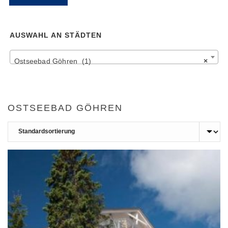
Pr
Pr
AUSWAHL AN STÄDTEN
Ostseebad Göhren (1)
×
OSTSEEBAD GÖHREN