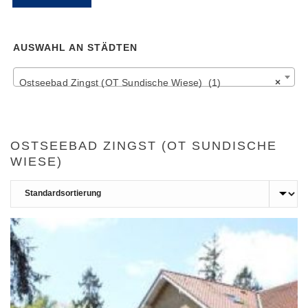
Pr
Pr
AUSWAHL AN STÄDTEN
Ostseebad Zingst (OT Sundische Wiese) (1)
×
OSTSEEBAD ZINGST (OT SUNDISCHE
WIESE)