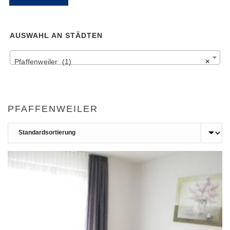
Pr
Pr
AUSWAHL AN STÄDTEN
Pfaffenweiler (1)
×
PFAFFENWEILER