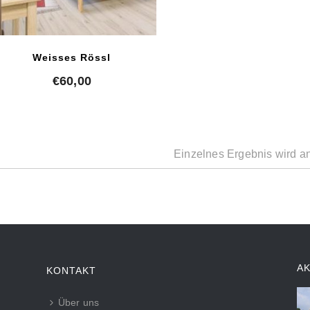
Weisses Rössl
€
60,00
Einzelnes Ergebnis wird a
A
KONTAKT
Über uns