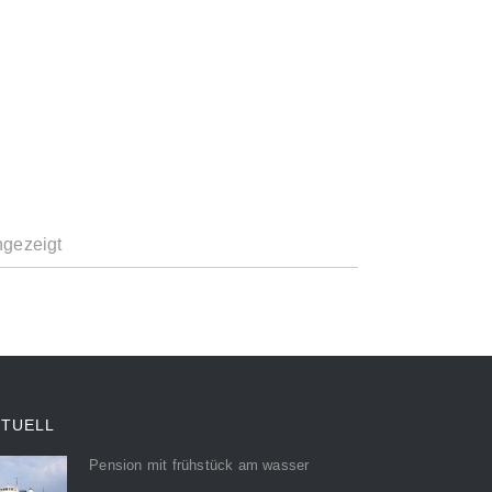
ngezeigt
KTUELL
Pension mit frühstück am wasser