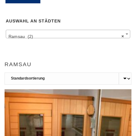
Pr
Pr
AUSWAHL AN STÄDTEN
Ramsau (2)
×
RAMSAU