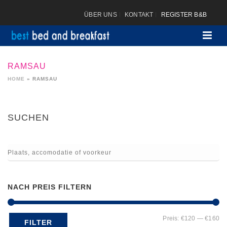
ÜBER UNS
KONTAKT
REGISTER B&B
RAMSAU
HOME
»
RAMSAU
SUCHEN
NACH PREIS FILTERN
Mi
Ma
Preis:
€120
—
€160
FILTER