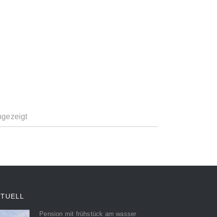
ngezeigt
KTUELL
Pension mit frühstück am wasser