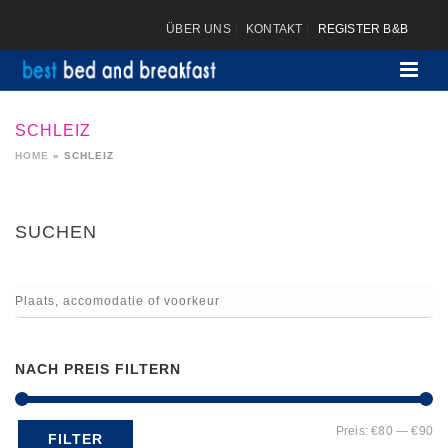
ÜBER UNS
KONTAKT
REGISTER B&B
SCHLEIZ
HOME
»
SCHLEIZ
SUCHEN
NACH PREIS FILTERN
Mi
Ma
Preis:
€80
—
€90
FILTER