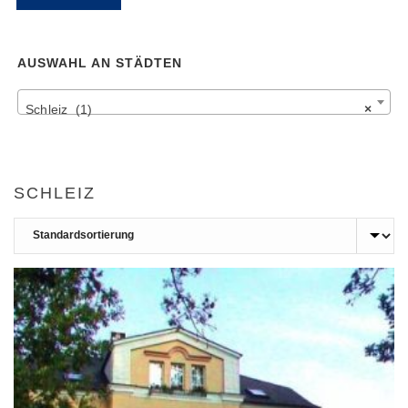
Pr
Pr
AUSWAHL AN STÄDTEN
Schleiz (1)
×
SCHLEIZ