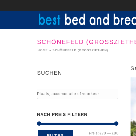
SCHÖNEFELD (GROSSZIETHE
HOME
»
SCHÖNEFELD (GROSSZIETHEN)
S
SUCHEN
NACH PREIS FILTERN
Min.
Max.
Preis:
€70
—
€80
FILTER