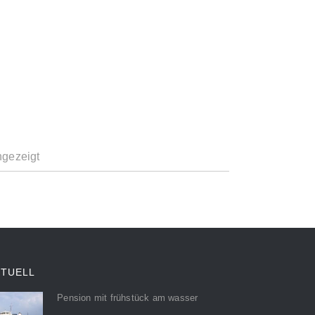
ngezeigt
KTUELL
Pension mit frühstück am wasser