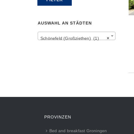
Preis
Preis
AUSWAHL AN STÄDTEN
Schönefeld (Großziethen) (1)
×
PROVINZEN
Bed and breakfast Groningen