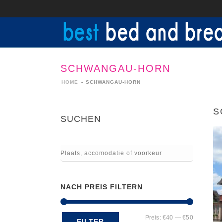
SCHWANGAU-HORN
HOME
»
SCHWANGAU-HORN
S
SUCHEN
NACH PREIS FILTERN
Min.
Max.
Preis:
€40
—
€50
FILTER