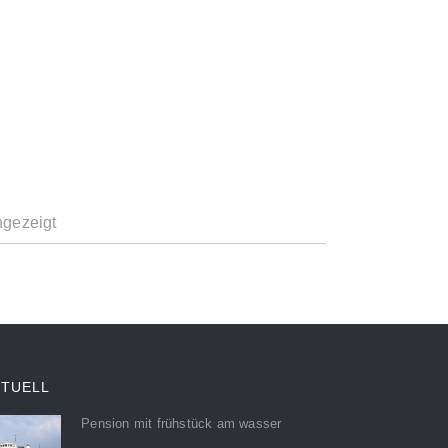
ngezeigt
KTUELL
Pension mit frühstück am wasser