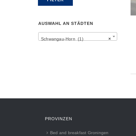
Preis
Preis
AUSWAHL AN STÄDTEN
Schwangau-Horn (1)
×
PROVINZEN
Bed and breakfast Groningen