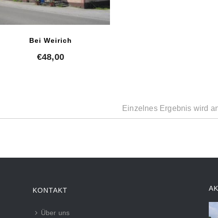
Bei Weirich
€
48,00
Einzelnes Ergebnis wird a
A
KONTAKT
Über uns