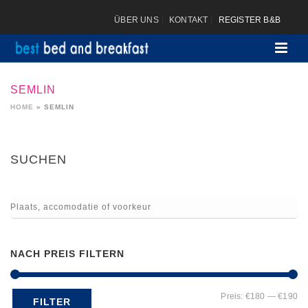
ÜBER UNS
KONTAKT
REGISTER B&B
SEMLIN
HOME
»
SEMLIN
SUCHEN
NACH PREIS FILTERN
Mi
Ma
Preis:
€180
—
€190
FILTER