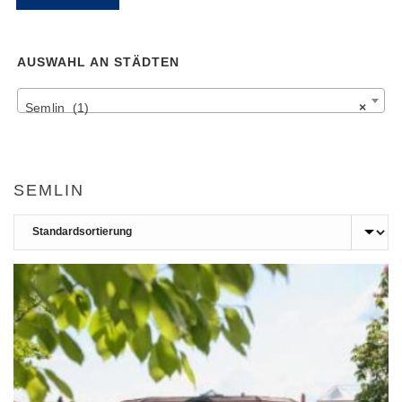
Pr
Pr
AUSWAHL AN STÄDTEN
Semlin (1)
×
SEMLIN