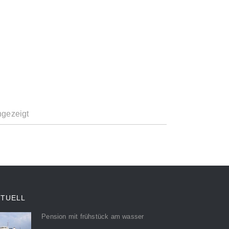
ngezeigt
KTUELL
Pension mit frühstück am wasser