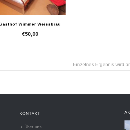
Gasthof Wimmer Weissbräu
€
50,00
Einzelnes Ergebnis wird a
A
KONTAKT
Über uns