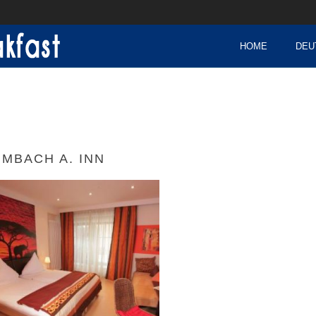
HOME
DEU
IMBACH A. INN