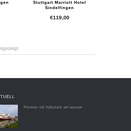
ngen
Stuttgart Marriott Hotel
Sindelfingen
€
119,00
ngezeigt
KTUELL
Pension mit frühstück am wasser