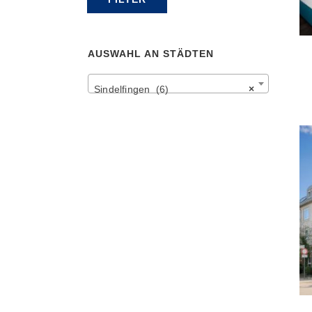
Preis
Preis
AUSWAHL AN STÄDTEN
Sindelfingen (6)
×