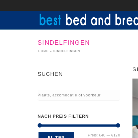
SINDELFINGEN
HOME
»
SINDELFINGEN
S
SUCHEN
NACH PREIS FILTERN
Min.
Max.
Preis:
€40
—
€120
FILTER