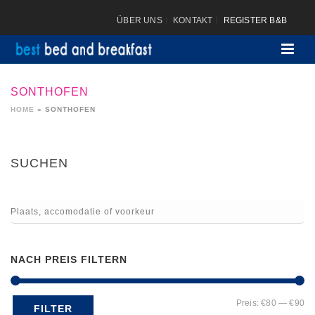
ÜBER UNS
KONTAKT
REGISTER B&B
SONTHOFEN
HOME
»
SONTHOFEN
SUCHEN
NACH PREIS FILTERN
Mi
Ma
Preis:
€80
—
€90
FILTER