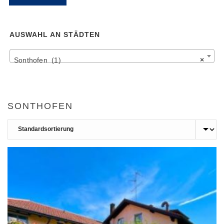
Pr
Pr
AUSWAHL AN STÄDTEN
Sonthofen (1)
×
SONTHOFEN