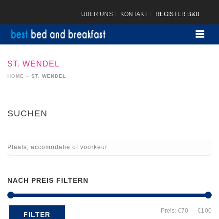
ÜBER UNS
KONTAKT
REGISTER B&B
ST. WENDEL
HOME
»
ST. WENDEL
SUCHEN
NACH PREIS FILTERN
Mi
Ma
Preis:
€70
—
€100
FILTER