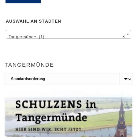
Pr
Pr
AUSWAHL AN STÄDTEN
Tangermünde (1)
×
TANGERMÜNDE