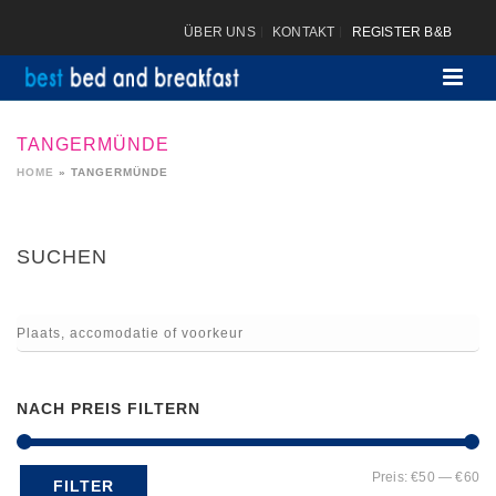
ÜBER UNS
KONTAKT
REGISTER B&B
TANGERMÜNDE
HOME
»
TANGERMÜNDE
SUCHEN
NACH PREIS FILTERN
Mi
Ma
Preis:
€50
—
€60
FILTER