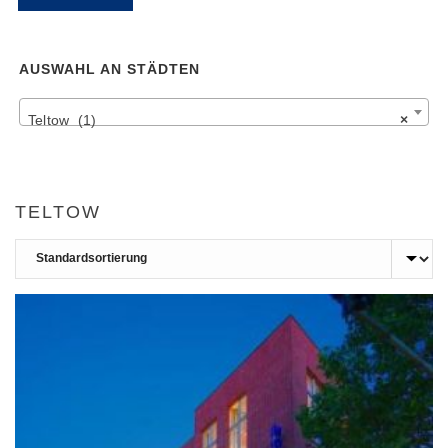
Pr
Pr
AUSWAHL AN STÄDTEN
Teltow (1)
×
TELTOW