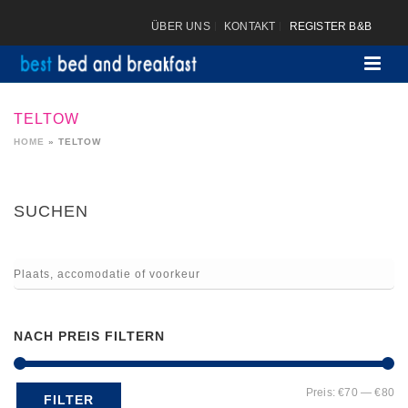
ÜBER UNS
KONTAKT
REGISTER B&B
TELTOW
HOME
»
TELTOW
SUCHEN
NACH PREIS FILTERN
Mi
Ma
Preis:
€70
—
€80
FILTER