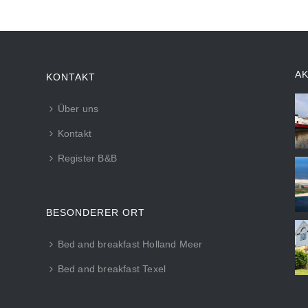
A
KONTAKT
Über uns
Kontakt
Register B&B
BESONDERER ORT
Bed and breakfast Holland Meer
Bed and breakfast Texel