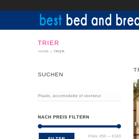
TRIER
HOME
»
TRIER
T
SUCHEN
NACH PREIS FILTERN
Min.
Max.
Preis:
€50
—
€180
FILTER