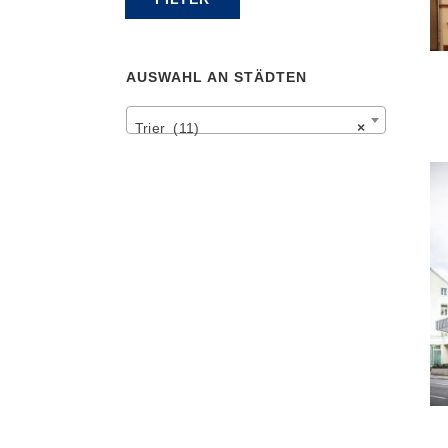
Preis
Preis
AUSWAHL AN STÄDTEN
Trier (11)
×