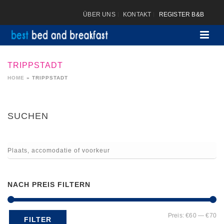
ÜBER UNS
KONTAKT
REGISTER B&B
TRIPPSTADT
HOME
»
TRIPPSTADT
SUCHEN
NACH PREIS FILTERN
Mi
Ma
Preis:
€60
—
€70
FILTER