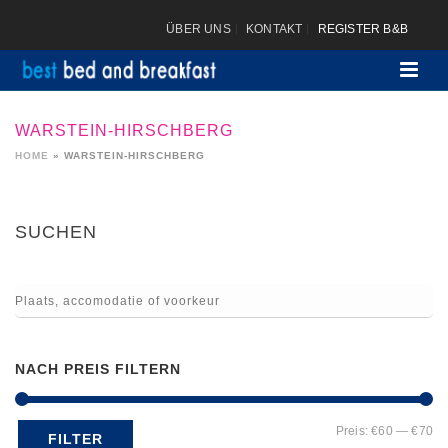
ÜBER UNS
KONTAKT
REGISTER B&B
WARSTEIN-HIRSCHBERG
HOME
»
WARSTEIN-HIRSCHBERG
SUCHEN
NACH PREIS FILTERN
Mi
Ma
Preis:
€60
—
€70
FILTER