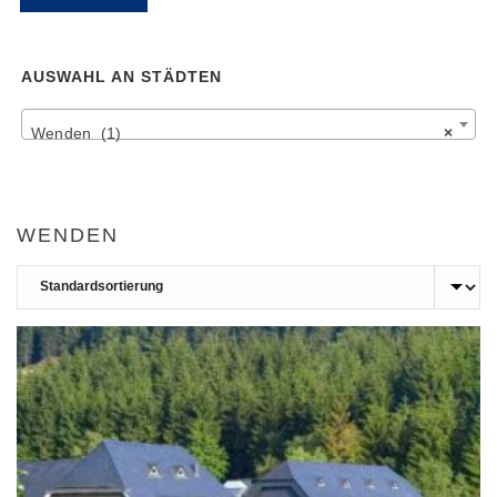
Pr
Pr
AUSWAHL AN STÄDTEN
Wenden (1)
×
WENDEN