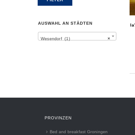
Preis
Preis
AUSWAHL AN STÄDTEN
la
Wesendorf (1)
×
PROVINZEN
Bed and breakfast Groningen