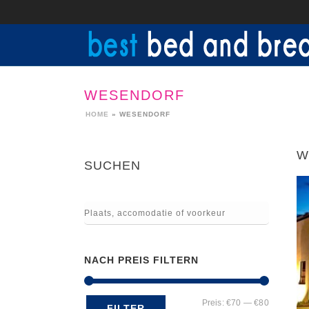
WESENDORF
HOME
»
WESENDORF
W
SUCHEN
NACH PREIS FILTERN
Min.
Max.
Preis:
€70
—
€80
FILTER