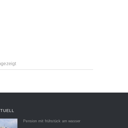
ngezeigt
KTUELL
Pension mit frühstück am wasser