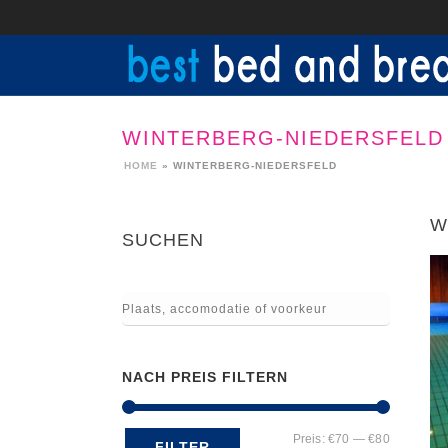
WINTERBERG-NIEDERSFELD
HOME
»
WINTERBERG-NIEDERSFELD
W
SUCHEN
NACH PREIS FILTERN
Min.
Max.
Preis:
€70
—
€80
FILTER