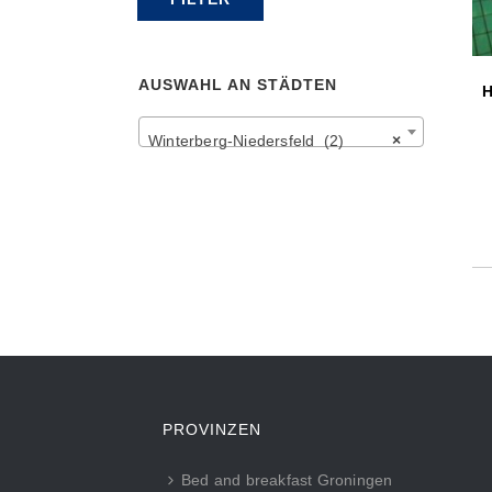
Preis
Preis
AUSWAHL AN STÄDTEN
H
Winterberg-Niedersfeld (2)
×
PROVINZEN
Bed and breakfast Groningen