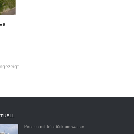
Voß
ngezeigt
KTUELL
Pension mit frühstück am wasser