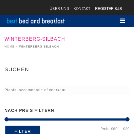
ÜBER UNS
KONTAKT
REGISTER B&B
WINTERBERG-SILBACH
HOME
»
WINTERBERG-SILBACH
SUCHEN
NACH PREIS FILTERN
Mi
Ma
Preis:
€60
—
€80
FILTER