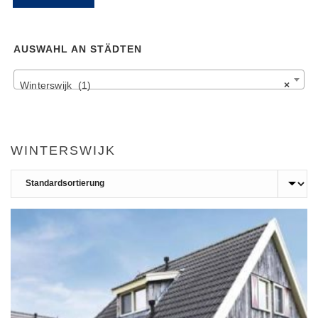
Pr
Pr
AUSWAHL AN STÄDTEN
Winterswijk (1)
×
WINTERSWIJK