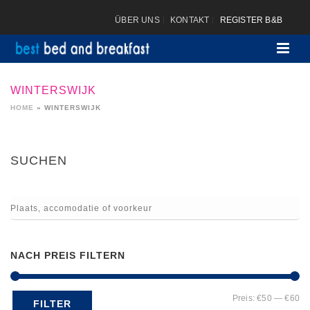
ÜBER UNS
KONTAKT
REGISTER B&B
WINTERSWIJK
HOME
»
WINTERSWIJK
SUCHEN
NACH PREIS FILTERN
Mi
Ma
Preis:
€50
—
€60
FILTER