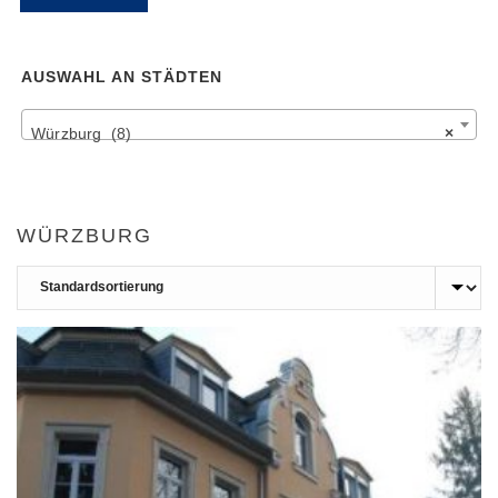
Pr
Pr
AUSWAHL AN STÄDTEN
Würzburg (8)
×
WÜRZBURG