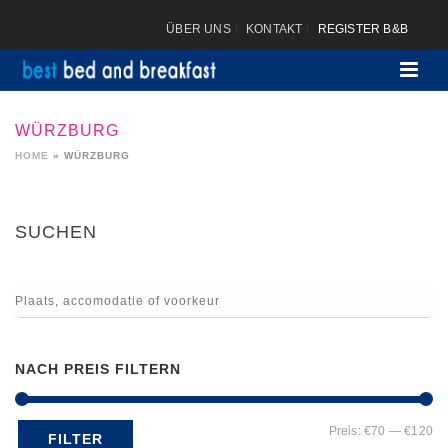
ÜBER UNS
KONTAKT
REGISTER B&B
WÜRZBURG
HOME
»
WÜRZBURG
SUCHEN
NACH PREIS FILTERN
Mi
Ma
Preis:
€70
—
€120
FILTER