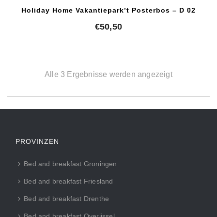
Holiday Home Vakantiepark’t Posterbos – D 02
€
50,50
Alle 3 Ergebnisse werden angezeigt
PROVINZEN
Bed and breakfast Groningen
Bed and breakfast Friesland
Bed and breakfast Drenthe
Bed and breakfast Overijssel