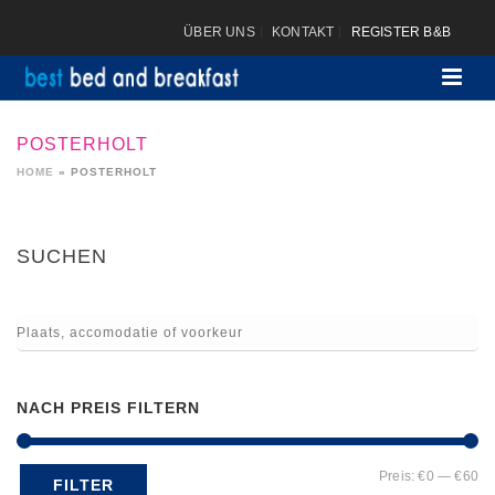
ÜBER UNS
KONTAKT
REGISTER B&B
POSTERHOLT
HOME
»
POSTERHOLT
SUCHEN
NACH PREIS FILTERN
Mi
Ma
Preis:
€0
—
€60
FILTER