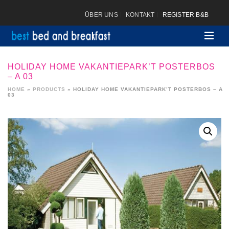
ÜBER UNS
KONTAKT
REGISTER B&B
HOLIDAY HOME VAKANTIEPARK’T POSTERBOS
– A 03
HOME
»
PRODUCTS
»
HOLIDAY HOME VAKANTIEPARK’T POSTERBOS – A
03