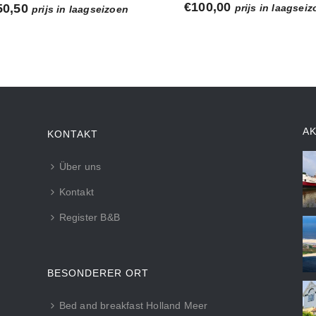
€
100,00
50,50
prijs in laagsei
prijs in laagseizoen
A
KONTAKT
Über uns
Kontakt
Register B&B
BESONDERER ORT
Bed and breakfast Holland Meer