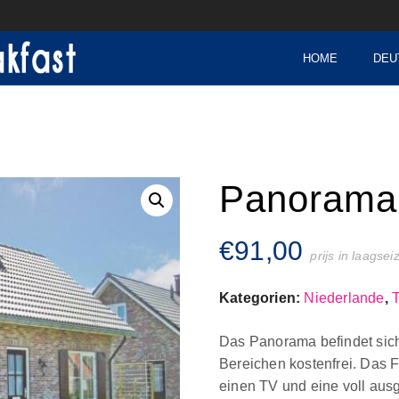
HOME
DEU
Panorama
€
91,00
prijs in laagse
Kategorien:
Niederlande
,
Das Panorama befindet sic
Bereichen kostenfrei. Das F
einen TV und eine voll ausg