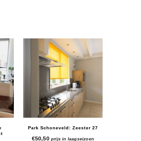
e
Park Schoneveld: Zeester 27
ht
€
50,50
prijs in laagseizoen