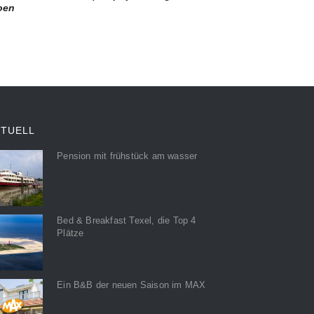
zoen
KTUELL
Pension mit frühstück am wasser
Bed & Breakfast Texel, die Top 4
Plätze
Ein B&B der neuen Saison im MAX