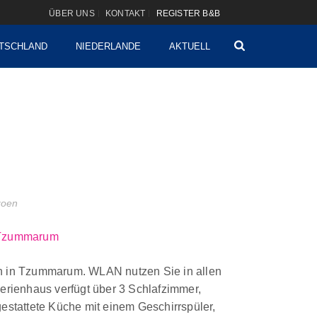
ÜBER UNS
KONTAKT
REGISTER B&B
TSCHLAND
NIEDERLANDE
AKTUELL
izoen
Tzummarum
h in Tzummarum. WLAN nutzen Sie in allen
erienhaus verfügt über 3 Schlafzimmer,
estattete Küche mit einem Geschirrspüler,