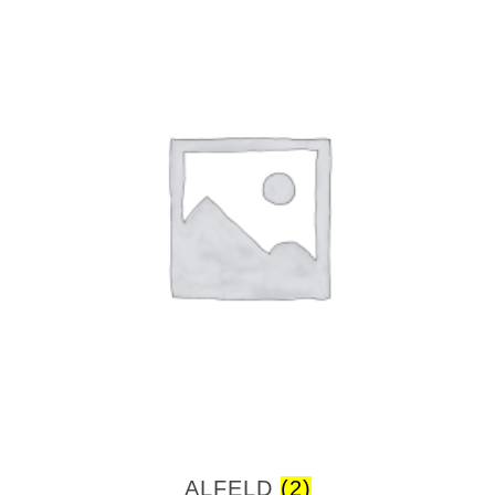
ALFELD
(2)