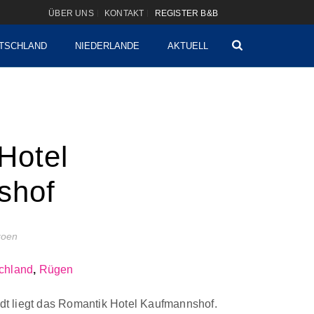
ÜBER UNS
KONTAKT
REGISTER B&B
TSCHLAND
NIEDERLANDE
AKTUELL
Hotel
shof
izoen
chland
,
Rügen
adt liegt das Romantik Hotel Kaufmannshof.