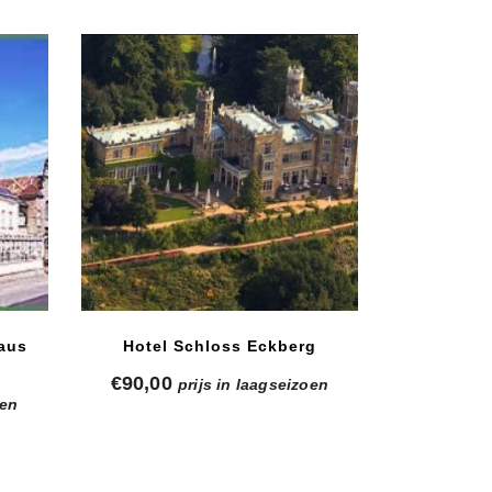
aus
Hotel Schloss Eckberg
€
90,00
prijs in laagseizoen
oen