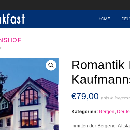
HOME
DEU
NNSHOF
OF
Romantik 
Kaufmann
€
79,00
prijs in laagse
Kategorien:
Bergen
,
Deuts
Inmitten der Bergener Altst