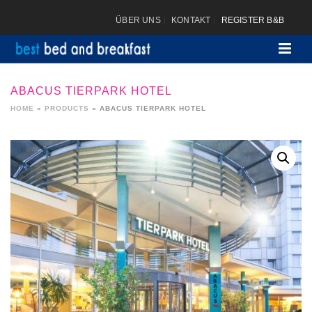
ÜBER UNS
KONTAKT
REGISTER B&B
ABACUS TIERPARK HOTEL
HOME
»
PRODUCTS
»
ABACUS TIERPARK HOTEL