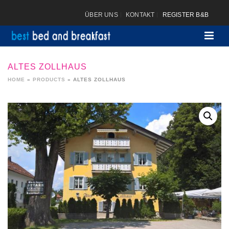
ÜBER UNS
KONTAKT
REGISTER B&B
ALTES ZOLLHAUS
HOME
»
PRODUCTS
»
ALTES ZOLLHAUS