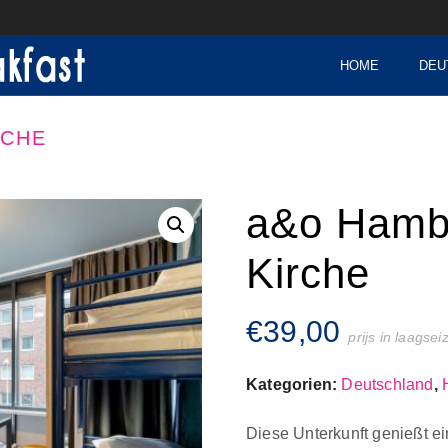
HOME
DEU
RCHE
a&o Hamb
Kirche
€
39,00
prijs in laagse
Kategorien:
Deutschland
,
Diese Unterkunft genießt e