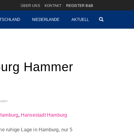
ÜBER UNS
KONTAKT
REGISTER B&B
TSCHLAND
NIEDERLANDE
AKTUELL
urg Hammer
izoen
Hamburg
,
Hansestadt Hamburg
ine ruhige Lage in Hamburg, nur 5