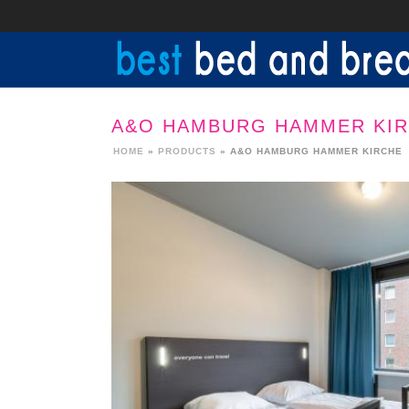
A&O HAMBURG HAMMER KI
HOME
»
PRODUCTS
»
A&O HAMBURG HAMMER KIRCHE