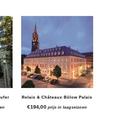
ufer
Relais & Châteaux Bülow Palais
€
194,00
oen
prijs in laagseizoen