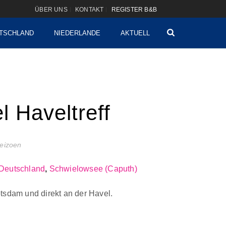
ÜBER UNS
KONTAKT
REGISTER B&B
TSCHLAND
NIEDERLANDE
AKTUELL
l Haveltreff
seizoen
Deutschland
,
Schwielowsee (Caputh)
tsdam und direkt an der Havel.