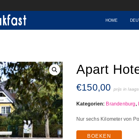
HOME
DEU
Apart Hote
€
150,00
prijs in laag
Kategorien:
Brandenburg
,
Nur sechs Kilometer von Po
BOEKEN