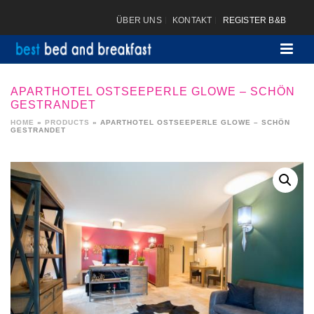
ÜBER UNS
KONTAKT
REGISTER B&B
APARTHOTEL OSTSEEPERLE GLOWE – SCHÖN
GESTRANDET
HOME
»
PRODUCTS
»
APARTHOTEL OSTSEEPERLE GLOWE – SCHÖN
GESTRANDET