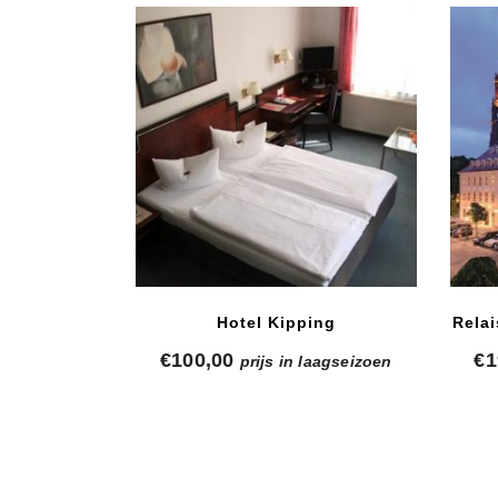
Hotel Kipping
Rela
€
100,00
€
1
prijs in laagseizoen