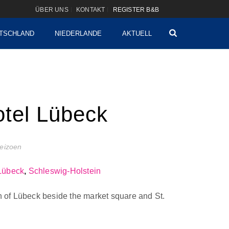
ÜBER UNS
KONTAKT
REGISTER B&B
TSCHLAND
NIEDERLANDE
AKTUELL
otel Lübeck
seizoen
Lübeck
,
Schleswig-Holstein
wn of Lübeck beside the market square and St.