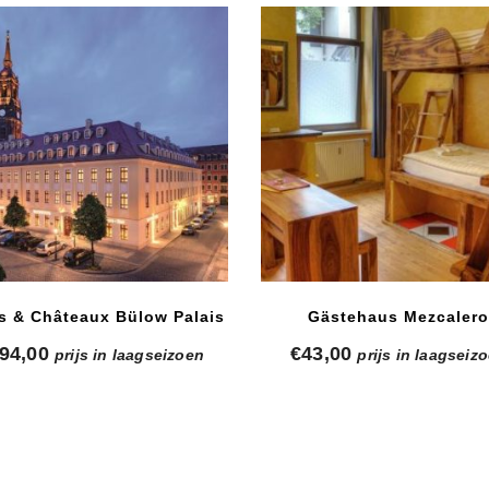
is & Châteaux Bülow Palais
Gästehaus Mezcaler
94,00
€
43,00
prijs in laagseizoen
prijs in laagseiz