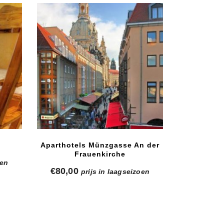
o
Aparthotels Münzgasse An der
Frauenkirche
oen
€
80,00
prijs in laagseizoen