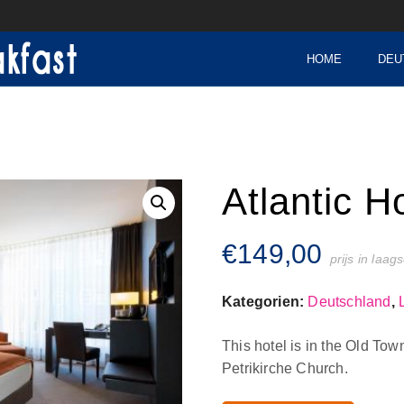
HOME
DEU
Atlantic H
€
149,00
prijs in laag
Kategorien:
Deutschland
,
This hotel is in the Old To
Petrikirche Church.