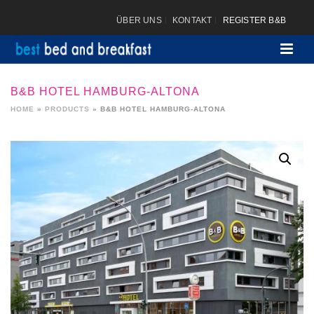
ÜBER UNS
KONTAKT
REGISTER B&B
B&B HOTEL HAMBURG-ALTONA
HOME
»
PRODUCTS
»
B&B HOTEL HAMBURG-ALTONA