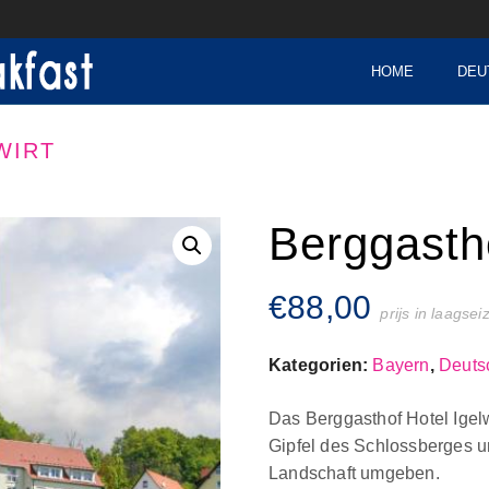
HOME
DEU
WIRT
Berggastho
€
88,00
prijs in laagse
Kategorien:
Bayern
,
Deuts
Das Berggasthof Hotel Igel
Gipfel des Schlossberges u
Landschaft umgeben.