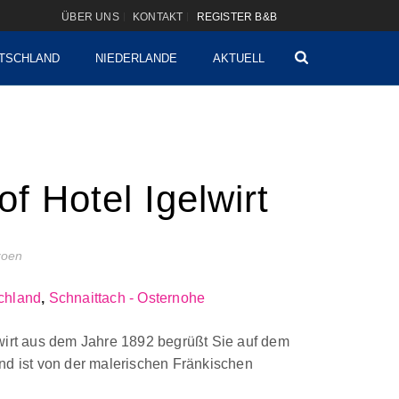
ÜBER UNS
KONTAKT
REGISTER B&B
TSCHLAND
NIEDERLANDE
AKTUELL
f Hotel Igelwirt
izoen
chland
,
Schnaittach - Osternohe
wirt aus dem Jahre 1892 begrüßt Sie auf dem
nd ist von der malerischen Fränkischen