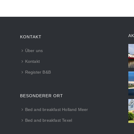
A
KONTAKT
Über uns
Kontakt
Register B&B
BESONDERER ORT
Bed and breakfast Holland Meer
Bed and breakfast Texel