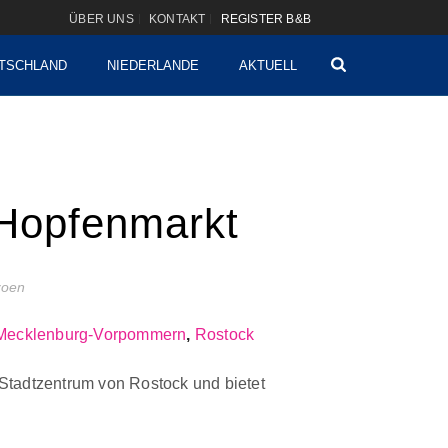
ÜBER UNS
KONTAKT
REGISTER B&B
TSCHLAND
NIEDERLANDE
AKTUELL
Hopfenmarkt
izoen
Mecklenburg-Vorpommern
,
Rostock
m Stadtzentrum von Rostock und bietet