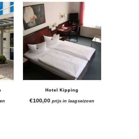
n
Hotel Kipping
€
100,00
oen
prijs in laagseizoen