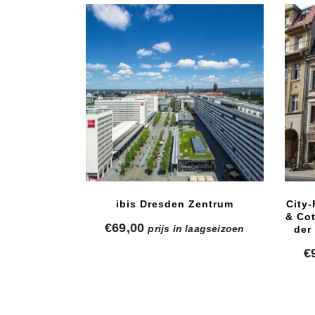
ibis Dresden Zentrum
City
& Cot
€
69,00
prijs in laagseizoen
der
€