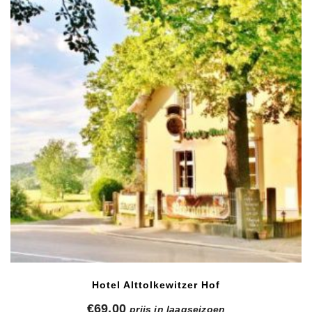
Hotel Alttolkewitzer Hof
€
69,00
prijs in laagseizoen