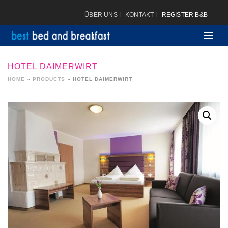
ÜBER UNS
KONTAKT
REGISTER B&B
HOTEL DAIMERWIRT
HOME
»
PRODUCTS
»
HOTEL DAIMERWIRT